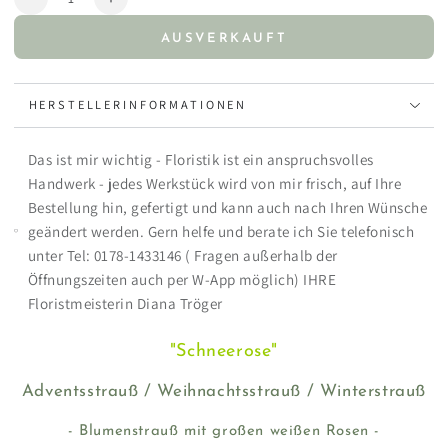
Verringere
Erhöhe
die
die
AUSVERKAUFT
Menge
Menge
für
für
&quot;Schneerose&quot;
&quot;Schneerose&quot;
HERSTELLERINFORMATIONEN
Das ist mir wichtig - Floristik ist ein anspruchsvolles
Handwerk - jedes Werkstück wird von mir frisch, auf Ihre
Bestellung hin, gefertigt und kann auch nach Ihren Wünsche
geändert werden. Gern helfe und berate ich Sie telefonisch
unter Tel: 0178-1433146 ( Fragen außerhalb der
Öffnungszeiten auch per W-App möglich) IHRE
Floristmeisterin Diana Tröger
"Schneerose"
Adventsstrauß / Weihnachtsstrauß / Winterstrauß
- Blumenstrauß mit großen weißen Rosen -