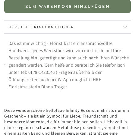
die
die
ZUM WARENKORB HINZUFÜGEN
Menge
Menge
für
für
Ewige
Ewige
HERSTELLERINFORMATIONEN
Gelassenheit
Gelassenheit
-
-
Infinity
Infinity
Das ist mir wichtig - Floristik ist ein anspruchsvolles
Rose
Rose
Handwerk - jedes Werkstück wird von mir frisch, auf Ihre
Hellblau
Hellblau
-
-
Bestellung hin, gefertigt und kann auch nach Ihren Wünsche
als
als
geändert werden. Gern helfe und berate ich Sie telefonisch
Geschenk
Geschenk
unter Tel: 0178-1433146 ( Fragen außerhalb der
Öffnungszeiten auch per W-App möglich) IHRE
Floristmeisterin Diana Tröger
Diese wunderschöne hellblaue Infinity Rose ist mehr als nur ein
Geschenk – sie ist ein Symbol für Liebe, Freundschaft und
besondere Momente, die für immer bleiben sollen. Liebevoll in
einer eleganten schwarzen Metalldose präsentiert, veredelt mit
einem zarten Band und kleinen Beiwerken, strahlt sie eine