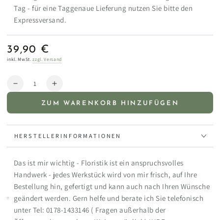
Tag - für eine Taggenaue Lieferung nutzen Sie bitte den
Expressversand.
39,90 €
Regulärer
Preis
inkl. MwSt.
zzgl. Versand
Anzahl
Verringere
Erhöhe
die
die
ZUM WARENKORB HINZUFÜGEN
Menge
Menge
für
für
Blumenstrauß
Blumenstrauß
HERSTELLERINFORMATIONEN
mit
mit
Orchiedeen
Orchiedeen
und
und
Das ist mir wichtig - Floristik ist ein anspruchsvolles
Rosen
Rosen
Handwerk - jedes Werkstück wird von mir frisch, auf Ihre
Bestellung hin, gefertigt und kann auch nach Ihren Wünsche
geändert werden. Gern helfe und berate ich Sie telefonisch
unter Tel: 0178-1433146 ( Fragen außerhalb der